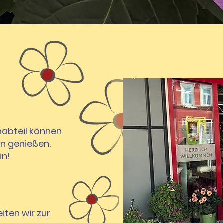
nabteil können
en genießen.
in!
iten wir zur