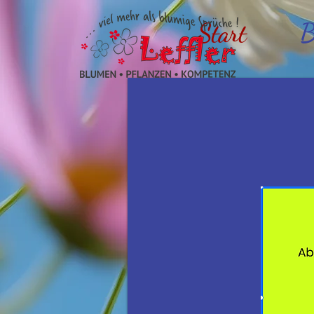
Start
B